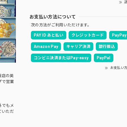
送
お支払い方法について
次の方法がご利用いただけます。
PAY ID あと払い
クレジットカード
PayPay
Amazon Pay
キャリア決済
銀行振込
コンビニ決済またはPay-easy
PayPal
お支払い
貨店の英
プで営業
外でもメ
ていただ