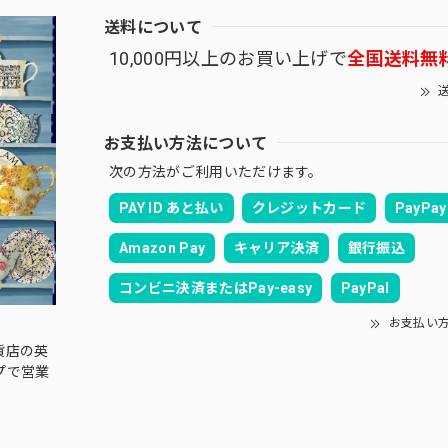
送料について
10,000円以上のお買い上げで
全国送料無
送
お支払い方法について
次の方法がご利用いただけます。
PAY ID あと払い
クレジットカード
PayPay
Amazon Pay
キャリア決済
銀行振込
コンビニ決済またはPay-easy
PayPal
お支払い
貨店の英
プで営業