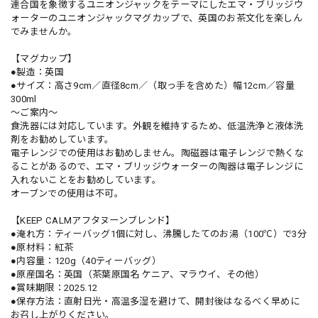
連合国を象徴するユニオンジャックをテーマにしたエマ・ブリッジウ
ォーターのユニオンジャックマグカップで、英国のお茶文化を楽しん
でみませんか。
【マグカップ】
●製造：英国
●サイズ：高さ9cm／直径8cm／（取っ手を含めた）幅12cm／容量
300ml
〜ご案内〜
食洗器には対応しています。外観を維持するため、低温洗浄と液体洗
剤をお勧めしています。
電子レンジでの使用はお勧めしません。陶磁器は電子レンジで熱くな
ることがあるので、エマ・ブリッジウォーターの陶器は電子レンジに
入れないことをお勧めしています。
オーブンでの使用は不可。
【KEEP CALMアフタヌーンブレンド】
●淹れ方：ティーバッグ1個に対し、沸騰したてのお湯（100℃）で3分
●原材料：紅茶
●内容量：120g（40ティーバッグ）
●原産国名：英国（茶葉原国名 ケニア、マラウイ、その他）
●賞味期限：2025.12
●保存方法：直射日光・高温多湿を避けて、開封後はなるべく早めに
お召し上がりください。