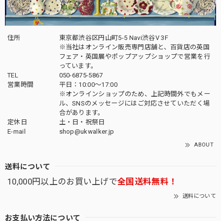
住所
東京都渋谷区円山町5-5 Navi渋谷V 3F
※当社はオンライン販売専門店舗と、百貨店の英国
フェア・英国展やポップアップショップで営業を行
っています。
TEL
050-6875-5867
営業時間
平日：10:00～17:00
※オンラインショップのため、上記時間外でもメー
ル、SNSのメッセージにはご対応させていただく場
合があります。
定休日
土・日・祝祭日
E-mail
shop@ukwalker.jp
ABOUT
送料について
10,000円以上のお買い上げで
全国送料無料！
送料について
お支払い方法について