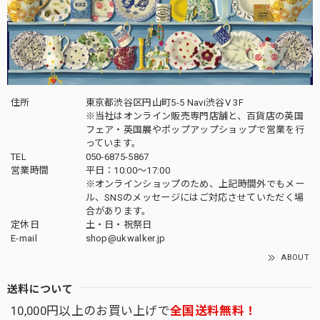
住所
東京都渋谷区円山町5-5 Navi渋谷V 3F
※当社はオンライン販売専門店舗と、百貨店の英国
フェア・英国展やポップアップショップで営業を行
っています。
TEL
050-6875-5867
営業時間
平日：10:00～17:00
※オンラインショップのため、上記時間外でもメー
ル、SNSのメッセージにはご対応させていただく場
合があります。
定休日
土・日・祝祭日
E-mail
shop@ukwalker.jp
ABOUT
送料について
10,000円以上のお買い上げで
全国送料無料！