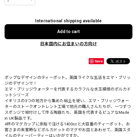
International shipping available
Add to cart
日本国内にお住まいの方向け
Save
ポップなデザインのティーポット。英国ライクな生活をエマ・ブリッ
ジのデザインで！
エマ・ブリッジウォーターを代表するカラフルな水玉模様のポルカド
ットシリーズ
イギリスの3つの地方から集めた粘土を使い、エマ・ブリッジウォー
ターのストークオントレント工場で地元の職人さんたちが、一つずつ
スポンジで絵付けして作る陶器たち、英国を代表するピュアなMade
in UK製品です。
4杯のマグカップに余裕で注げる1400ccと大容量のティーポット、お
客さまの来客時などポルカドットのマグやお皿とあわせて、英国スタ
イルのティーパーティーはいかがですか。