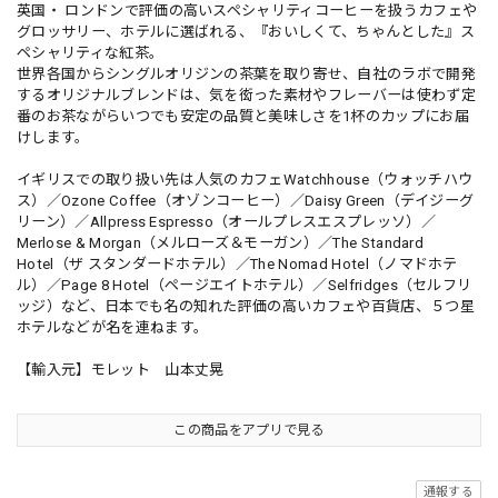
英国・ ロンドンで評価の高いスペシャリティコーヒーを扱うカフェや
グロッサリー、ホテルに選ばれる、『おいしくて、ちゃんとした』ス
ペシャリティな紅茶。
世界各国からシングルオリジンの茶葉を取り寄せ、自社のラボで開発
するオリジナルブレンドは、気を衒った素材やフレーバーは使わず定
番のお茶ながらいつでも安定の品質と美味しさを1杯のカップにお届
けします。
イギリスでの取り扱い先は人気のカフェWatchhouse（ウォッチハウ
ス）／Ozone Coffee（オゾンコーヒー）／Daisy Green（デイジーグ
リーン）／Allpress Espresso（オールプレスエスプレッソ）／
Merlose & Morgan（メルローズ＆モーガン）／The Standard
Hotel（ザ スタンダードホテル）／The Nomad Hotel（ノマドホテ
ル）／Page 8 Hotel（ページエイトホテル）／Selfridges（セルフリ
ッジ）など、日本でも名の知れた評価の高いカフェや百貨店、５つ星
ホテルなどが名を連ねます。
【輸入元】モレット 山本丈晃
この商品をアプリで見る
通報する