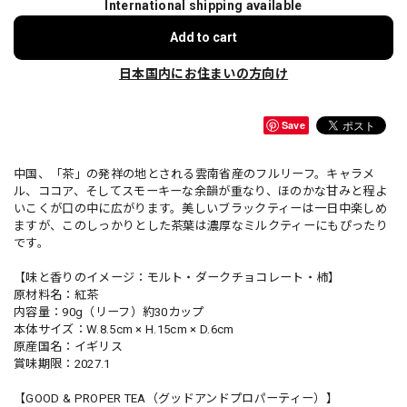
International shipping available
Add to cart
日本国内にお住まいの方向け
Save
中国、「茶」の発祥の地とされる雲南省産のフルリーフ。キャラメ
ル、ココア、そしてスモーキーな余韻が重なり、ほのかな甘みと程よ
いこくが口の中に広がります。美しいブラックティーは一日中楽しめ
ますが、このしっかりとした茶葉は濃厚なミルクティーにもぴったり
です。
【味と香りのイメージ：モルト・ダークチョコレート・柿】
原材料名：紅茶
内容量：90g（リーフ）約30カップ
本体サイズ：W.8.5cm × H.15cm × D.6cm
原産国名：イギリス
賞味期限：2027.1
【GOOD & PROPER TEA（グッドアンドプロパーティー）】