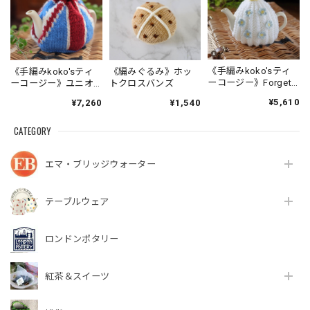
《手編みkoko'sティ
《手編みkoko'sティ
《編みぐるみ》ホッ
ーコージー》Forget
ーコージー》ユニオ
トクロスバンズ
me not -わすれな草-
ンジャック
¥5,610
¥7,260
¥1,540
CATEGORY
エマ・ブリッジウォーター
テーブルウェア
ロンドンポタリー
紅茶＆スイーツ