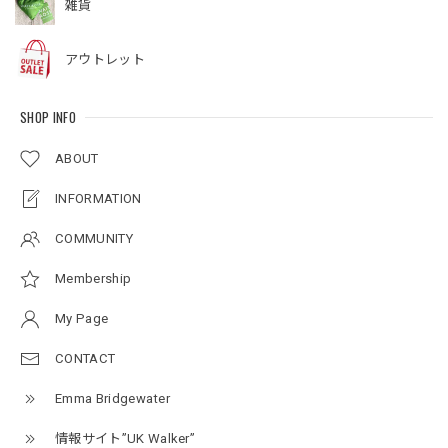
雑貨
アウトレット
SHOP INFO
ABOUT
INFORMATION
COMMUNITY
Membership
My Page
CONTACT
Emma Bridgewater
情報サイト”UK Walker”