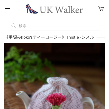
《手編みkoko'sティーコージー》Thistle -シスル