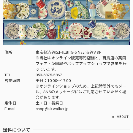
住所
東京都渋谷区円山町5-5 Navi渋谷V 3F
※当社はオンライン販売専門店舗と、百貨店の英国
フェア・英国展やポップアップショップで営業を行
っています。
TEL
050-6875-5867
営業時間
平日：10:00～17:00
※オンラインショップのため、上記時間外でもメー
ル、SNSのメッセージにはご対応させていただく場
合があります。
定休日
土・日・祝祭日
E-mail
shop@ukwalker.jp
ABOUT
送料について