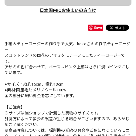
日本国内にお住まいの方向け
Save
手編みティーコージーの作り手で人気、kokoさんの作品ティーコージ
ー
スコットランドの国花のアザミをモチーフにしたティーコージーで
す。
アザミの色に合わせて、ベースはピンク上部はさらに淡いピンクにし
ています。
●サイズ：縦約15cm、横約13cm
●素材:国産毛糸メリノウール100%
茎の部分に細い針金を芯にしています。
【ご注意】
※サイズは当ショップで計測した実物のサイズです。
計測方によって多少の誤差が生じる場合がございますので、あらかじ
めご了承ください。
※商品写真については、撮影時の光線の具合やご覧になっているモニ