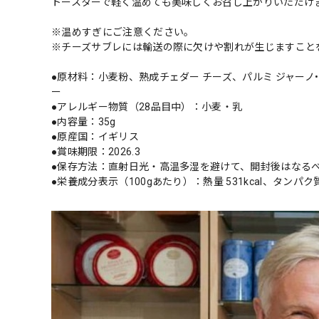
トースターで軽く温めても美味しくお召し上がりいただけ
※温めすぎにご注意ください。
※チーズサブレには輸送の際に欠けや割れが生じますこと
●原材料：小麦粉、熟成チェダー チーズ、パルミ ジャー
ー
●アレルギー物質（28品目中）：小麦・乳
●内容量：35g
●原産国：イギリス
●賞味期限：2026.3
●保存方法：直射日光・高温多湿を避けて、開封後はなる
●栄養成分表示（100gあたり）：熱量 531kcal、タンパク質 19