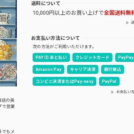
送料について
10,000円以上のお買い上げで
全国送料無
送
お支払い方法について
次の方法がご利用いただけます。
PAY ID あと払い
クレジットカード
PayPay
Amazon Pay
キャリア決済
銀行振込
コンビニ決済またはPay-easy
PayPal
お支払い
貨店の英
プで営業
外でもメ