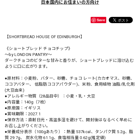
日本国内にお住まいの方向け
Save
【SHORTBREAD HOUSE OF EDINBURGH】
《ショートブレッド チョコチップ》
～by LONDON PANTRY～
ダークチョコのビターな甘みと香りが、ショートブレッドに溶け込む
ように口に広がります。
●原材料：小麦粉、バター、砂糖、チョコ レート(カカオマス、砂糖、
ココアバター、 低脂肪ココアパウダー)、米粉、食用植物 油脂/乳化剤
(大豆由来)
●アレルギー物質（28品目中）：小麦・乳・大豆
●内容量：140g（7枚）
●原産国：イギリス
●賞味期限：2027.1
●保存方法：直射日光・高温多湿を避けて、開封後はなるべく早めに
お召し上がりください。
●栄養成分表示（100gあたり）：熱量 537kcal、タンパク質 5.2g、脂
質 29.7g、 炭水化物 61.1g、食塩相当量 0.62g(推定値)