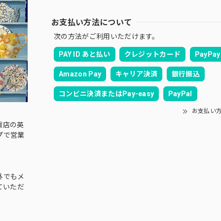
お支払い方法について
次の方法がご利用いただけます。
PAY ID あと払い
クレジットカード
PayPay
Amazon Pay
キャリア決済
銀行振込
コンビニ決済またはPay-easy
PayPal
お支払い
貨店の英
プで営業
外でもメ
ていただ