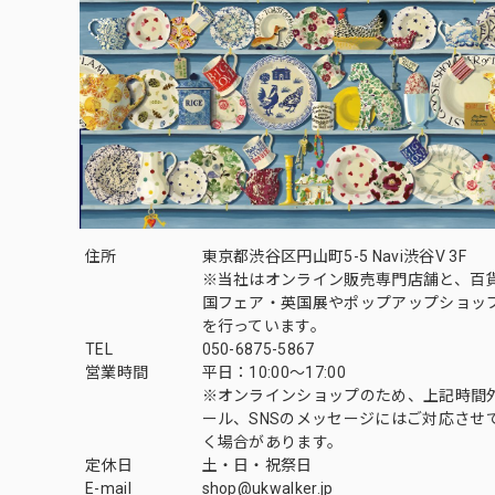
住所
東京都渋谷区円山町5-5 Navi渋谷V 3F
※当社はオンライン販売専門店舗と、百
国フェア・英国展やポップアップショッ
を行っています。
TEL
050-6875-5867
営業時間
平日：10:00～17:00
※オンラインショップのため、上記時間
ール、SNSのメッセージにはご対応させ
く場合があります。
定休日
土・日・祝祭日
E-mail
shop@ukwalker.jp